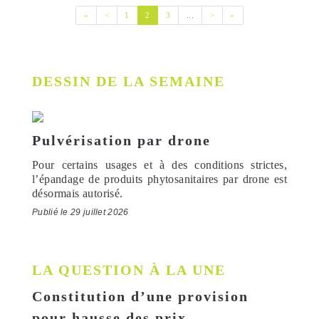
Première page
Page précédente
(current)
Page suivante
Dernière page
«
<
1
2
3
...
>
»
DESSIN DE LA SEMAINE
Pulvérisation par drone
Pour certains usages et à des conditions strictes,
l’épandage de produits phytosanitaires par drone est
désormais autorisé.
Publié le 29 juillet 2026
LA QUESTION À LA UNE
Constitution d’une provision
pour hausse des prix