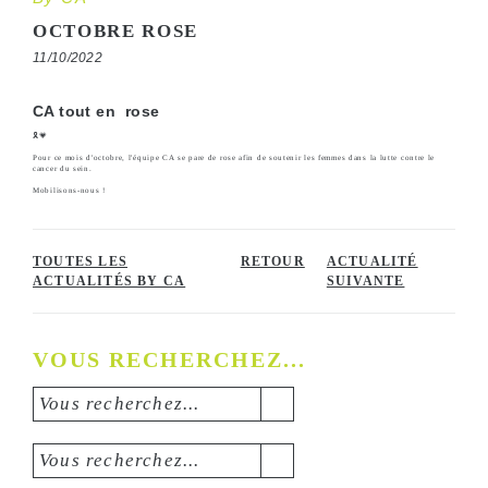
OCTOBRE ROSE
11/10/2022
CA tout en rose
🎗️💗
Pour ce mois d'octobre, l'équipe CA se pare de rose afin de soutenir les femmes dans la lutte contre le
cancer du sein.
Mobilisons-nous !
TOUTES LES
RETOUR
ACTUALITÉ
ACTUALITÉS BY CA
SUIVANTE
VOUS RECHERCHEZ...
Vous recherchez...
Vous recherchez...