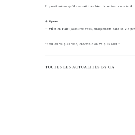
Il paraît même qu’il connait très bien le secteur associatif.
➕
#posé
➖
#tête
en l’air (Rassurez-vous, uniquement dans sa vie pers
"Seul on va plus vite, ensemble on va plus loin "
TOUTES LES ACTUALITÉS BY CA