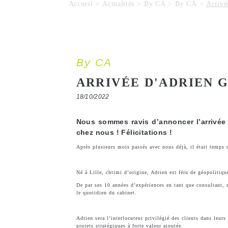
Accueil
Actualités
By CA
By CA
Arrivé
By CA
ARRIVÉE D'ADRIEN G
18/10/2022
Nous sommes ravis d’annoncer l’arrivée
chez nous ! Félicitations !
Après plusieurs mois passés avec nous déjà, il était temps
Né à Lille, chtimi d’origine, Adrien est féru de géopolitiqu
De par ses 10 années d’expériences en tant que consultant, 
le quotidien du cabinet.
Adrien sera l’interlocuteur privilégié des clients dans leurs
projets stratégiques à forte valeur ajoutée.