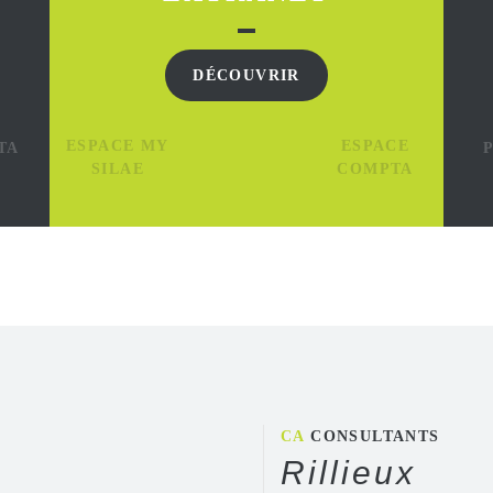
DÉCOUVRIR
ESPACE MY
ESPACE
TA
SILAE
COMPTA
CA
CONSULTANTS
Rillieux