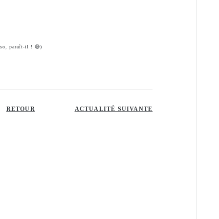
o, paraît-il ! 😅)
RETOUR
ACTUALITÉ SUIVANTE