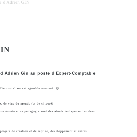
e d'Adrien GIN
IN
 d’Adrien Gin au poste d’Expert-Comptable
 d'immortaliser cet agréable moment. 😆
e, de vins du monde (et de chicoré) !
son écoute et sa pédagogie sont des atouts indispensables dans
 projets de création et de reprise, développement et autres