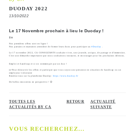
DUODAY 2022
13/10/2022
Le 17 Novembre prochain à lieu le Duoday !
⏳📅
Nos premières offres sont en ligne !
Nos parrains et marraines attendent de former leurs duos pour participer au
#Duoday
.
Le 17 novembre 2022, CA CONSULTANTS souhaite vivre, une journée, unique, de partage et d'immersion.
C'est une démarche importante que nous souhaitons instaurer, et encourager pour les prochaines éditions.
Emploi et handicap et si on commençait par un duo !
👉Pour découvrir les offres et participer que vous soyez une personne en situation de handicap ou un
employeur volontaire
Rendez-vous sur la plateforme Duoday:
https://www.duoday.fr/
De belles rencontres en perspective ! 😉
TOUTES LES
RETOUR
ACTUALITÉ
ACTUALITÉS BY CA
SUIVANTE
VOUS RECHERCHEZ...