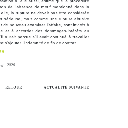
assation a, elle aussi, estimé que la procédure
ison de l’absence de motif mentionné dans la
 elle, la rupture ne devait pas être considérée
et sérieuse, mais comme une rupture abusive
t de nouveau examiner l’affaire, sont invités à
ve et à accorder des dommages-intérêts au
l aurait perçue s’il avait continué à travailler
t s’ajouter l’indemnité de fin de contrat.
89
ing - 2026
RETOUR
ACTUALITÉ SUIVANTE