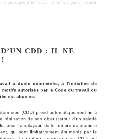
ure anticipée d’un CDD : il ne faut pas en abuser !
D’UN CDD : IL NE
!
vail à durée déterminée, à l’initiative de
 motifs autorisés par le Code du travail ou
iée est abusive.
 déterminée (CDD) prend automatiquement fin à
a réalisation de son objet (retour d’un salarié
ible, pour l’employeur, de le rompre de manière
ent, qui sont limitativement énumérés par le
thèses, la rupture anticipée d’un CDD est