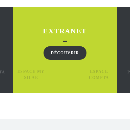
EXTRANET
DÉCOUVRIR
ESPACE MY
ESPACE
TA
SILAE
COMPTA