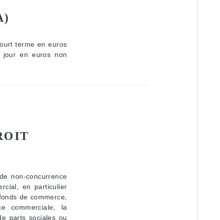
A)
court terme en euros
e jour en euros non
ROIT
e de non-concurrence
cial, en particulier
e fonds de commerce,
nce commerciale, la
de parts sociales ou