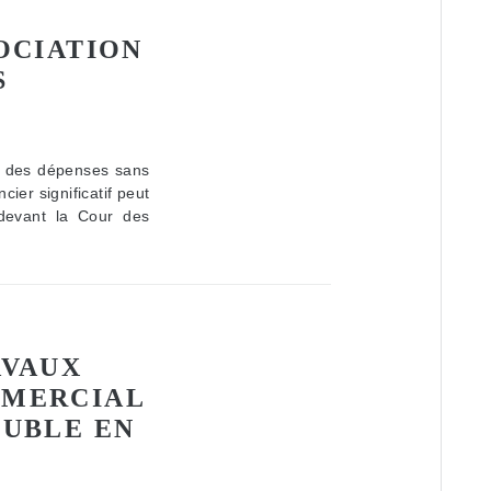
OCIATION
S
e des dépenses sans
cier significatif peut
 devant la Cour des
AVAUX
MMERCIAL
EUBLE EN