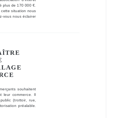
té plus de 170 000 €.
cette situation nous
z-vous nous éclairer
AÎTRE
E
ALAGE
RCE
erçants souhaitent
nt leur commerce. Il
blic (trottoir, rue,
orisation préalable.